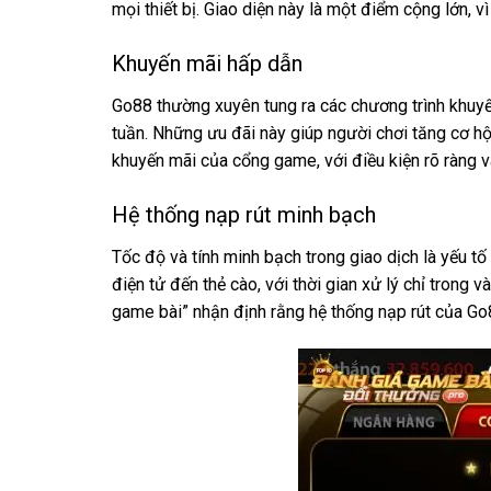
mọi thiết bị. Giao diện này là một điểm cộng lớn, v
Khuyến mãi hấp dẫn
Go88 thường xuyên tung ra các chương trình khuyến
tuần. Những ưu đãi này giúp người chơi tăng cơ hộ
khuyến mãi của cổng game, với điều kiện rõ ràng v
Hệ thống nạp rút minh bạch
Tốc độ và tính minh bạch trong giao dịch là yếu t
điện tử đến thẻ cào, với thời gian xử lý chỉ trong 
game bài” nhận định rằng hệ thống nạp rút của Go8