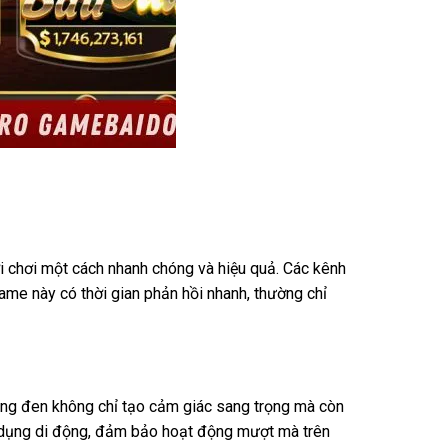
 chơi một cách nhanh chóng và hiệu quả. Các kênh
ame này có thời gian phản hồi nhanh, thường chỉ
vàng đen không chỉ tạo cảm giác sang trọng mà còn
g dụng di động, đảm bảo hoạt động mượt mà trên