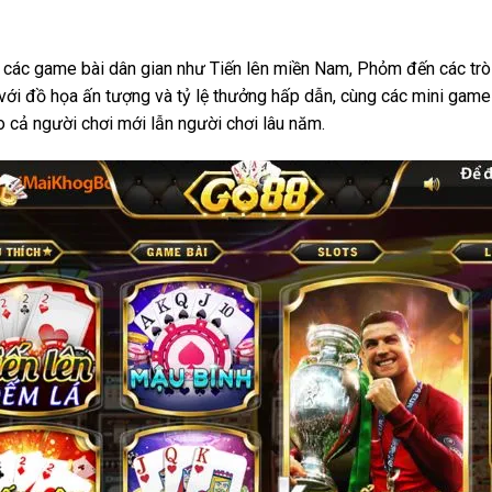
các game bài dân gian như Tiến lên miền Nam, Phỏm đến các trò c
ới đồ họa ấn tượng và tỷ lệ thưởng hấp dẫn, cùng các mini game n
ho cả người chơi mới lẫn người chơi lâu năm.