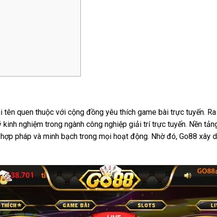
 tên quen thuộc với cộng đồng yêu thích game bài trực tuyến. R
ỷ kinh nghiệm trong ngành công nghiệp giải trí trực tuyến. Nền t
ợp pháp và minh bạch trong mọi hoạt động. Nhờ đó, Go88 xây dựn