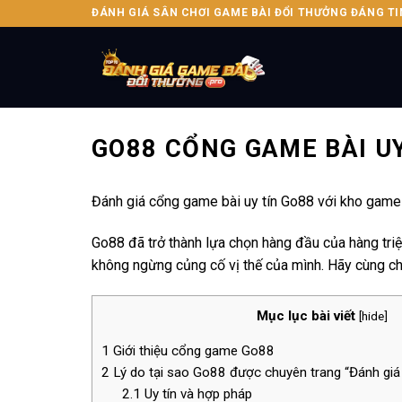
Bỏ
ĐÁNH GIÁ SÂN CHƠI GAME BÀI ĐỔI THƯỞNG ĐÁNG TI
qua
nội
dung
GO88 CỔNG GAME BÀI UY
Đánh giá cổng game bài uy tín Go88 với kho game đ
Go88 đã trở thành lựa chọn hàng đầu của hàng triệ
không ngừng củng cố vị thế của mình. Hãy cùng ch
Mục lục bài viết
[
hide
]
1
Giới thiệu cổng game Go88
2
Lý do tại sao Go88 được chuyên trang “Đánh giá
2.1
Uy tín và hợp pháp