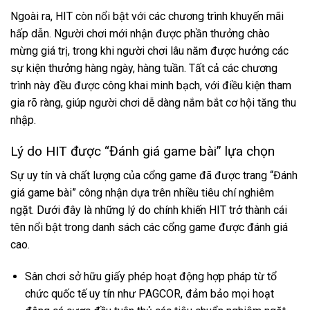
Ngoài ra, HIT còn nổi bật với các chương trình khuyến mãi
hấp dẫn. Người chơi mới nhận được phần thưởng chào
mừng giá trị, trong khi người chơi lâu năm được hưởng các
sự kiện thưởng hàng ngày, hàng tuần. Tất cả các chương
trình này đều được công khai minh bạch, với điều kiện tham
gia rõ ràng, giúp người chơi dễ dàng nắm bắt cơ hội tăng thu
nhập.
Lý do HIT được “Đánh giá game bài” lựa chọn
Sự uy tín và chất lượng của cổng game đã được trang “Đánh
giá game bài” công nhận dựa trên nhiều tiêu chí nghiêm
ngặt. Dưới đây là những lý do chính khiến HIT trở thành cái
tên nổi bật trong danh sách các cổng game được đánh giá
cao.
Sân chơi sở hữu giấy phép hoạt động hợp pháp từ tổ
chức quốc tế uy tín như PAGCOR, đảm bảo mọi hoạt