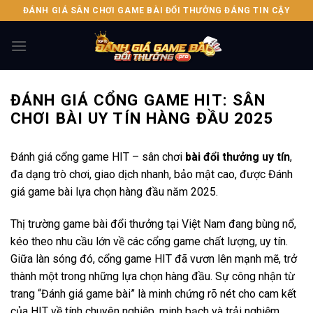
Bỏ
ĐÁNH GIÁ SÂN CHƠI GAME BÀI ĐỔI THƯỞNG ĐÁNG TIN CẬY
qua
nội
dung
ĐÁNH GIÁ CỔNG GAME HIT: SÂN
CHƠI BÀI UY TÍN HÀNG ĐẦU 2025
Đánh giá cổng game HIT – sân chơi
bài đổi thưởng uy tín
,
đa dạng trò chơi, giao dịch nhanh, bảo mật cao, được Đánh
giá game bài lựa chọn hàng đầu năm 2025.
Thị trường game bài đổi thưởng tại Việt Nam đang bùng nổ,
kéo theo nhu cầu lớn về các cổng game chất lượng, uy tín.
Giữa làn sóng đó, cổng game HIT đã vươn lên mạnh mẽ, trở
thành một trong những lựa chọn hàng đầu. Sự công nhận từ
trang “Đánh giá game bài” là minh chứng rõ nét cho cam kết
của HIT về tính chuyên nghiệp, minh bạch và trải nghiệm