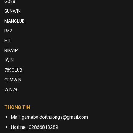
GO88
SUNWIN
MANCLUB
B52
HIT
RIKVIP
IWIN
789CLUB
GEMWIN
WIN79
THÔNG TIN
Mail:
gamebaidoithuongs@gmail.com
Hotline :
02866813289