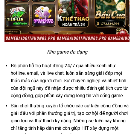
Kho game đa dạng
Bộ phận hỗ trợ hoạt động 24/7 qua nhiều kênh như
hotline, email, và live chat, luôn sẵn sàng giải đáp mọi
thắc mắc của người chơi. Sự chuyên nghiệp và nhiệt tình
của đội ngũ này đã nhận được nhiều đánh giá tích cực từ
cộng đồng, góp phần xây dựng lòng tin với cổng game.
Sân chơi thường xuyên tổ chức các sự kiện cộng đồng và
giải đấu với phần thưởng giá trị, tạo cơ hội để người chơi
giao lưu và thử thách kỹ năng. Những sự kiện này không
chỉ tăng tính hấp dẫn mà còn giúp HIT xây dựng một