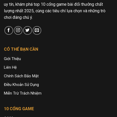
uy tín, khám phá top 10 cổng game bài đổi thưởng chất
lượng nhất 2025, cùng các tiêu chí lựa chọn và những trò
chơi đáng chú ý.
CÓ THỂ BẠN CẦN
Giới Thiệu
Liên Hệ
Chính Sách Bảo Mật
Điều Khoản Sử Dụng
Miễn Trừ Trách Nhiệm
10 CỔNG GAME