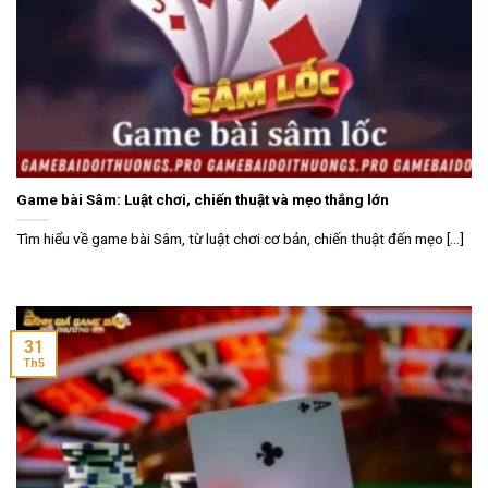
Game bài Sâm: Luật chơi, chiến thuật và mẹo thắng lớn
Tìm hiểu về game bài Sâm, từ luật chơi cơ bản, chiến thuật đến mẹo [...]
31
Th5