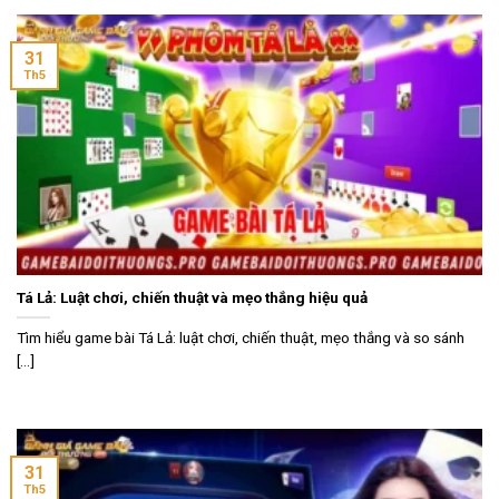
31
Th5
Tá Lả: Luật chơi, chiến thuật và mẹo thắng hiệu quả
Tìm hiểu game bài Tá Lả: luật chơi, chiến thuật, mẹo thắng và so sánh
[...]
31
Th5